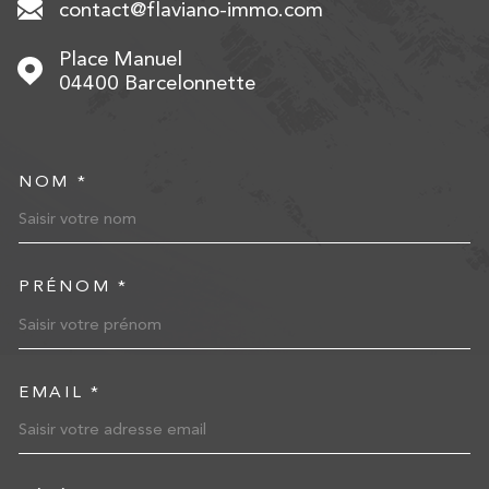
contact@flaviano-immo.com
Place Manuel
04400
Barcelonnette
NOM *
TRAD_MELTEM_VOSCOORD
PRÉNOM *
EMAIL *