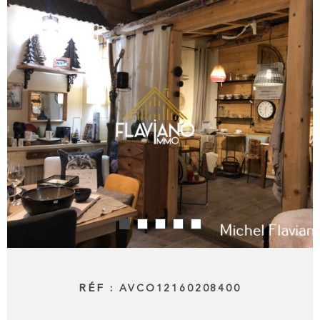
RECHERCHER
NOTRE AGE
BLOG
CONTACT
ESPACE PRO
RÉF :
AVCO12160208400