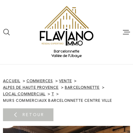
Aller
Aller
Aller
Aller
à
à
au
au
:
la
menu
contenu
VOTRE
recherche
principal
RECHERCHE
ACCUEIL
TYPE
Barcelonnette
VENTE IMMOBILIER
D'OFFRE
Vallée de l'Ubaye
VENTES
PROFESSIONNEL
TYPE
DE
ESTIMATIO
TYPE DE BIEN
BIEN
ACCUEIL
COMMERCES
VENTE
ALPES DE HAUTE PROVENCE
BARCELONNETTE
VILLE
EXPERTISE
LOCAL COMMERCIAL
T
MURS COMMERCIAUX BARCELONNETTE CENTRE VILLE
Budget
VOUS VENDE
RETOUR
BUDGET
ALERTE E-M