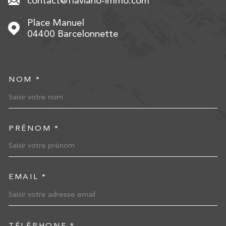
contact@flaviano-immo.com
Place Manuel
04400
Barcelonnette
NOM *
TRAD_MELTEM_VOSCOORD
PRÉNOM *
EMAIL *
TÉLÉPHONE *