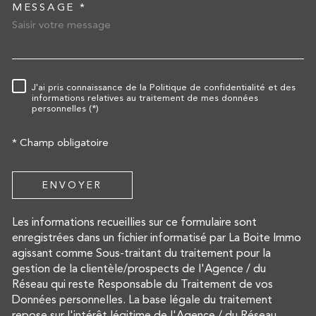
MESSAGE *
TRAD_MELTEM_VOREDEMA
J'ai pris connaissance de la Politique de confidentialité et des
RÈGLEMENTATION
informations relatives au traitement de mes données
personnelles (*)
* Champ obligatoire
ENVOYER
Les informations recueillies sur ce formulaire sont
enregistrées dans un fichier informatisé par La Boite Immo
agissant comme Sous-traitant du traitement pour la
gestion de la clientèle/prospects de l'Agence / du
Réseau qui reste Responsable du Traitement de vos
Données personnelles. La base légale du traitement
repose sur l'intérêt légitime de l'Agence / du Réseau.