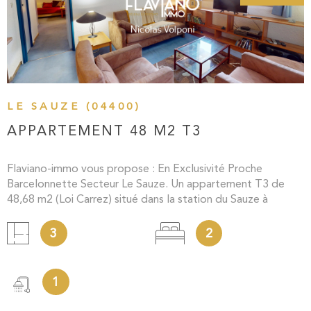
VOIR LE BIEN
LE SAUZE (04400)
APPARTEMENT 48 M2 T3
Flaviano-immo vous propose : En Exclusivité Proche
Barcelonnette Secteur Le Sauze. Un appartement T3 de
48,68 m2 (Loi Carrez) situé dans la station du Sauze à
quelques pas des pistes et de toutes les commodités.
Entrée sur coin montagne, deux chambres, un séjour avec
3
2
cuisine ouverte, une salle d’eau et wc séparé. Un box à skis
complète l’appartement. Visite virtuelle, diagnostics, taxe
foncière et charges sur demande. Ce bien vous intéresse,
1
contactez moi Nicolas Volponi Entrepreneur Individuel
06.68.59.62.43 nicolas.volponi@flaviano-immo.com . N°