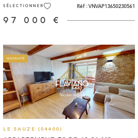
RSAC 481 126 641 Manosque Agent commercial
Réf :
VNVAP13650230561
SÉLECTIONNER
indépendant
97 000 €
NOUVEAUTÉ
VOIR LE BIEN
LE SAUZE (04400)