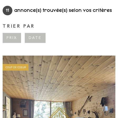
SURFACE
PLUS DE CRITÈRES
NOTRE AGE
11
annonce(s) trouvée(s) selon vos critères
Pièces
RECHERCHER
PIÈCES
BLOG
TRIER PAR
RÉFÉRENCE
PRIX
DATE
CONTACT
ESPACE PRO
COUP DE COEUR