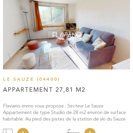
site Géorisques
VOIR LE BIEN
LE SAUZE (04400)
APPARTEMENT 27,81 M2
Flaviano-immo vous propose : Secteur Le Sauze
Appartement de type Studio de 28 m2 environ de surface
habitable. Au pied des pistes de la station de ski du Sauze
et de toutes ses commodités (restaurant, bar, alimentation,
caisse des remontées mécaniques etc..) Ce bien est