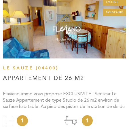
EXCLUSIF
NOUVEAUTÉ
VOIR LE BIEN
LE SAUZE (04400)
APPARTEMENT DE 26 M2
Flaviano-immo vous propose EXCLUSIVITE : Secteur Le
Sauze Appartement de type Studio de 26 m2 environ de
surface habitable. Au pied des pistes de la station de ski du
Sauze et de toutes ses commodités (restaurant, bar,
alimentation, caisse des remontées mécaniques etc..) Ce
1
1
bien est composé de la façon suivante : entrée, coin