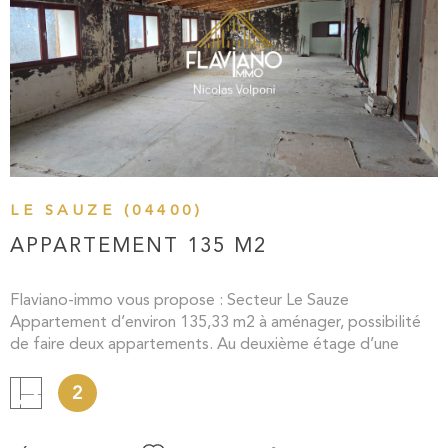
VOIR LE BIEN
LE SAUZE (04400)
APPARTEMENT 135 M2
Flaviano-immo vous propose : Secteur Le Sauze
Appartement d’environ 135,33 m2 à aménager, possibilité
de faire deux appartements. Au deuxième étage d’une
petite copropriété, au calme, à quelques pas des pistes de
ski de la Station du Sauze. Toutes les réservations sont
2
disponibles directement dans le plateau (eau, électricité,
eaux usées) Cinq places de parkings privés extérieurs