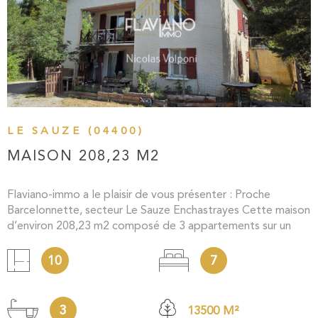
VOIR LE BIEN
LE SAUZE (04400)
MAISON 208,23 M2
Flaviano-immo a le plaisir de vous présenter : Proche
Barcelonnette, secteur Le Sauze Enchastrayes Cette maison
d’environ 208,23 m2 composé de 3 appartements sur un
terrain de 13 500 m2. Exposition plein Sud, vue sur les
montagnes. Situé à 5 min de Barcelonnette et 5 min de la
10
7
station de ski du Sauze Ce bien est composé comme suit :
En rez de jardin un appartement de type T3 de 47,70 m2, au
premier étage : un appartement de type T4 de 69 m2, au
3
13500 M²