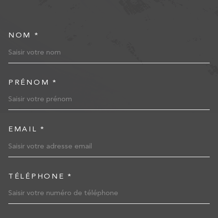
NOM *
TRAD_MELTEM_VOSCOORD
PRÉNOM *
EMAIL *
TÉLÉPHONE *