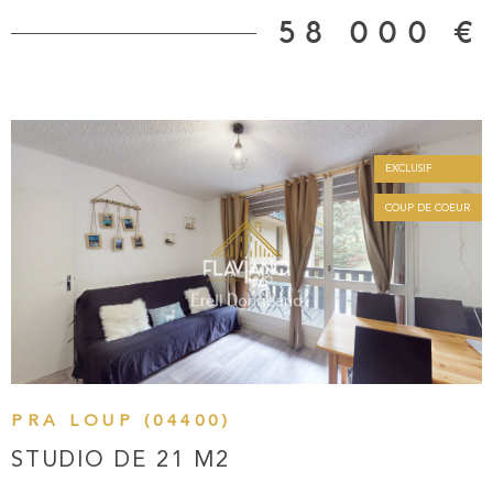
erell.donneaud@flaviano-immo.com Agence FLAVIANO-
58 000 €
IMMO - 1 Place Manuel - 04400 - Barcelonnette Agent
commerciale indépendente : N°RSAC : 987 824 489 R.S.A.C.
Manosque Vous pouvez également vous rendre sur notre
site FLAVIANO-IMMO : https://www.flaviano-immo.com/
Les informations sur les risques auxquels ce bien est exposé
sont disponibles sur le site Géorisques
EXCLUSIF
COUP DE COEUR
VOIR LE BIEN
PRA LOUP (04400)
STUDIO DE 21 M2