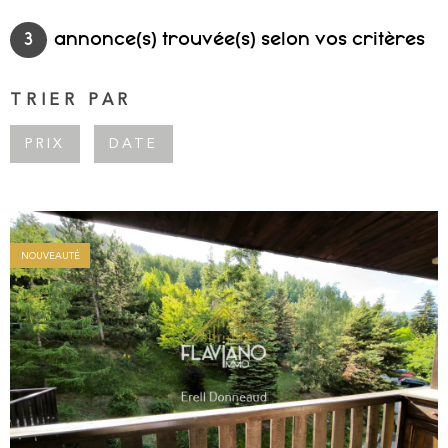
SURFACE
PLUS DE CRITÈRES
NOTRE AGE
3
annonce(s) trouvée(s) selon vos critères
Pièces
RECHERCHER
PIÈCES
BLOG
TRIER PAR
RÉFÉRENCE
PRIX
DATE
CONTACT
ESPACE PRO
NOUVEAUTÉ
VOIR LE BIEN