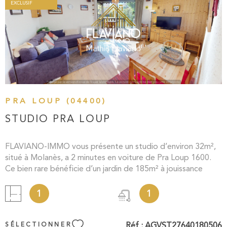
EXCLUSIF
VOIR LE BIEN
PRA LOUP (04400)
STUDIO PRA LOUP
FLAVIANO-IMMO vous présente un studio d’environ 32m²,
situé à Molanès, a 2 minutes en voiture de Pra Loup 1600.
Ce bien rare bénéficie d’un jardin de 185m² à jouissance
exclusive ainsi que d’une exposition plein SUD. Il se
compose comme suit : d’une entrée avec un coin montagne,
1
1
d’une salle d’eau avec WC, d’une cuisine ouverte sur un
séjour, d’un balcon de 7m² et d’un box à skis. La résidence,
dispose également d’espaces de stationnement extérieurs.
Réf :
AGVST27640180506
SÉLECTIONNER