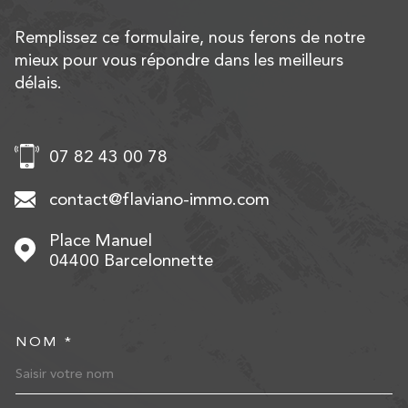
Remplissez ce formulaire, nous ferons de notre
mieux pour vous répondre dans les meilleurs
délais.
07 82 43 00 78
contact@flaviano-immo.com
Place Manuel
04400
Barcelonnette
NOM *
TRAD_MELTEM_VOSCOORD