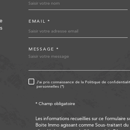
e
EMAIL *
s
MESSAGE *
TRAD_MELTEM_VOR
J'ai pris connaissance de la Politique de confidentia
RÈGLEMENTATION
personnelles (*)
* Champ obligatoire
Les informations recueillies sur ce formulaire 
Boite Immo agissant comme Sous-traitant du t