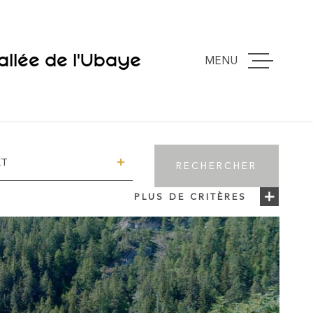
allée de l'Ubaye
MENU
ACCUEIL
VENTES
ET
RECHERCHER
ESTIMATION
PLUS DE CRITÈRES
EXPERTISE
VOUS VENDE