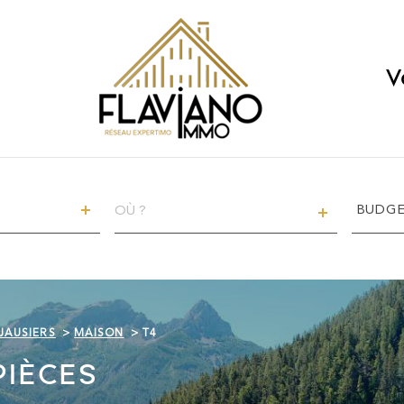
V
VILLE
Budget
BUDG
RÉFÉRENCE
JAUSIERS
MAISON
T4
PIÈCES