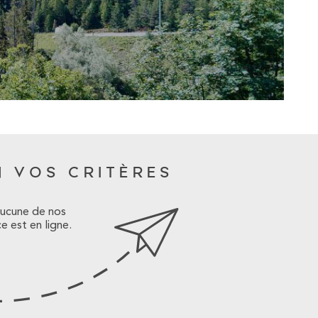
ALERTE E-M
NOTRE AGE
BLOG
 VOS CRITÈRES
CONTACT
aucune de nos
ESPACE PRO
e est en ligne.