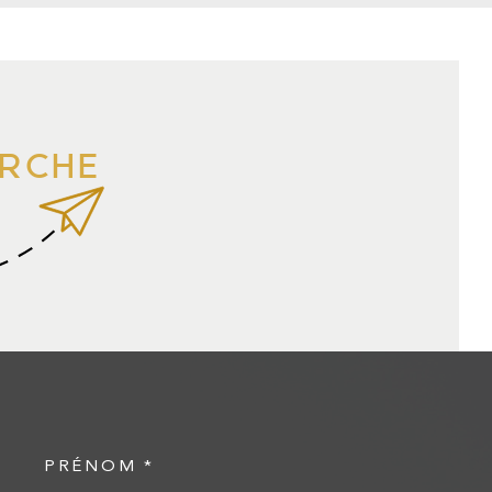
ERCHE
PRÉNOM *
COORDONNEES