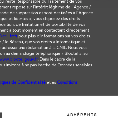
qui reste Responsable du Traitement de vos
ement repose sur l'intérêt légitime de l'Agence /
ande de suppression et sont destinées à l'Agence
que et libertés », vous disposez des droits
osition, de limitation et de portabilité de vos
ement à tout moment en contactant directement
/cnil.fr/fr
pour plus d’informations sur vos droits.
 / le Réseau, que vos droits « Informatique et
 adresser une réclamation à la CNIL. Nous vous
tion au démarchage téléphonique « Bloctel », sur
/www.bloctel.gouv.fr
. Dans le cadre de la
s invitons à ne pas inscrire de Données sensibles
tiques de Confidentialité
et es
Conditions
ADHÉRENTS