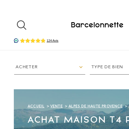
Aller
Aller
Aller
Aller
à
à
au
au
:
la
menu
contenu
recherche
principal
Barcelonnette
TYPE
TYPE
VOTRE
D'OFFRE
DE
ACHETER
TYPE DE BIEN
BIEN
RE
CH
Surface
Pièces
ER
SURFACE
PIÈCES
CH
ACCUEIL
VENTE
ALPES DE HAUTE PROVENCE
E
ACHAT MAISON T4 