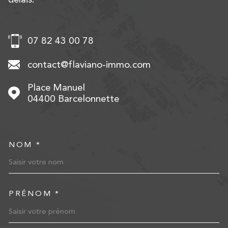
07 82 43 00 78
contact@flaviano-immo.com
Place Manuel
04400
Barcelonnette
NOM *
TRAD_MELTEM_VOSCOORD
PRÉNOM *