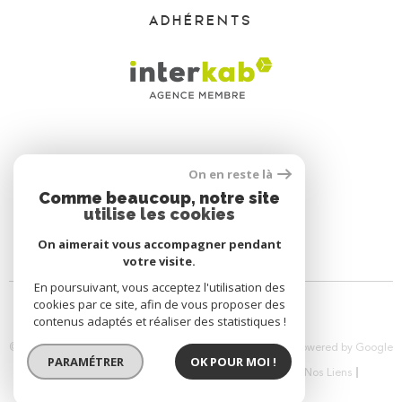
ADHÉRENTS
On en reste là
Comme beaucoup, notre site
utilise les cookies
On aimerait vous accompagner pendant
votre visite.
En poursuivant, vous acceptez l'utilisation des
cookies par ce site, afin de vous proposer des
contenus adaptés et réaliser des statistiques !
© 2026 | Flaviano-Immo Tous droits réservés | Traduction powered by Google
PARAMÉTRER
OK POUR MOI !
|
Plan Du Site
Nos Honoraires
Mentions Légales
Nos Liens
Politique RGPD
Cookies