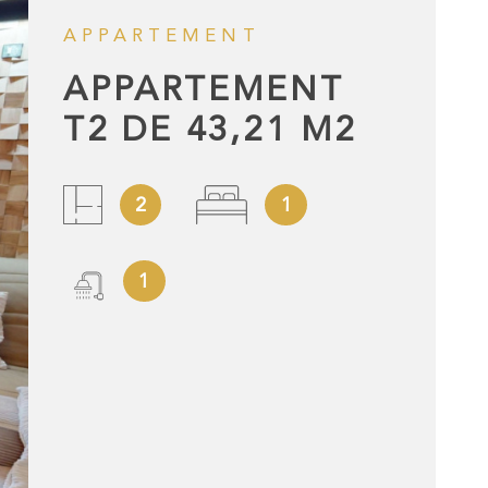
ALERTE E-M
APPARTEMENT
APPARTEMENT
NOTRE AGE
T2 DE 43,21 M2
BLOG
2
1
CONTACT
1
ESPACE PRO