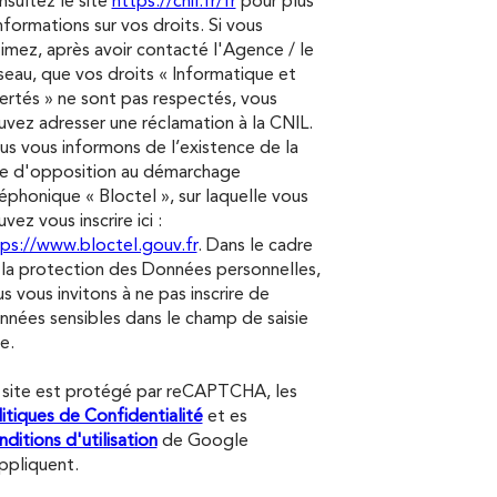
sultez le site
https://cnil.fr/fr
pour plus
nformations sur vos droits. Si vous
imez, après avoir contacté l'Agence / le
eau, que vos droits « Informatique et
ertés » ne sont pas respectés, vous
vez adresser une réclamation à la CNIL.
s vous informons de l’existence de la
te d'opposition au démarchage
éphonique « Bloctel », sur laquelle vous
vez vous inscrire ici :
ps://www.bloctel.gouv.fr
. Dans le cadre
la protection des Données personnelles,
s vous invitons à ne pas inscrire de
nées sensibles dans le champ de saisie
re.
 site est protégé par reCAPTCHA, les
itiques de Confidentialité
et es
ditions d'utilisation
de Google
ppliquent.