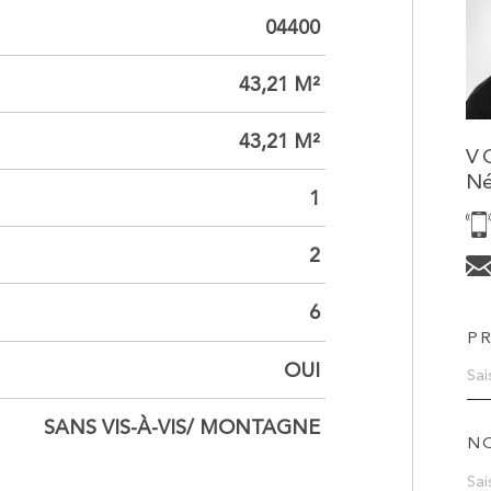
04400
43,21 M²
43,21 M²
V
Né
1
2
6
P
OUI
SANS VIS-À-VIS/ MONTAGNE
N