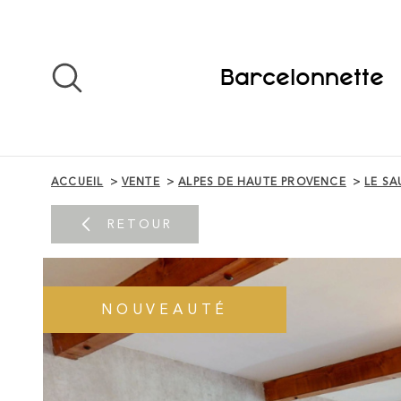
Aller
Aller
Aller
Aller
à
à
au
au
:
la
menu
contenu
recherche
principal
Barcelonnette
ACCUEIL
VENTE
ALPES DE HAUTE PROVENCE
LE SA
RETOUR
NOUVEAUTÉ