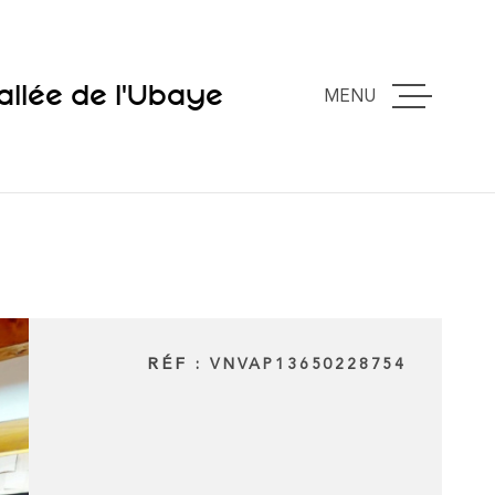
allée de l'Ubaye
MENU
ACCUEIL
VENTES
ESTIMATION
RÉF :
EXPERTISE
VNVAP13650228754
VOUS VENDE