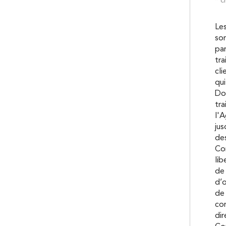
Les
son
pa
tra
cli
qui
Don
tra
l'A
ju
des
Con
lib
de 
d’o
de 
co
dir