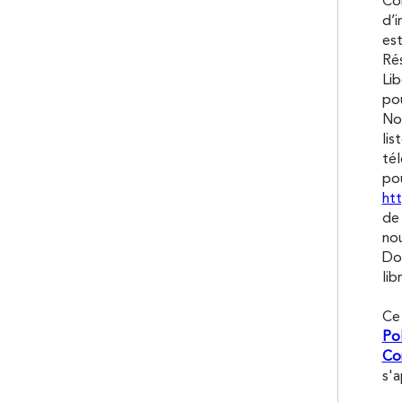
Con
d’i
est
Rés
Lib
pou
Nou
lis
tél
pou
htt
de 
nou
Don
lib
Ce
Pol
Con
s'a