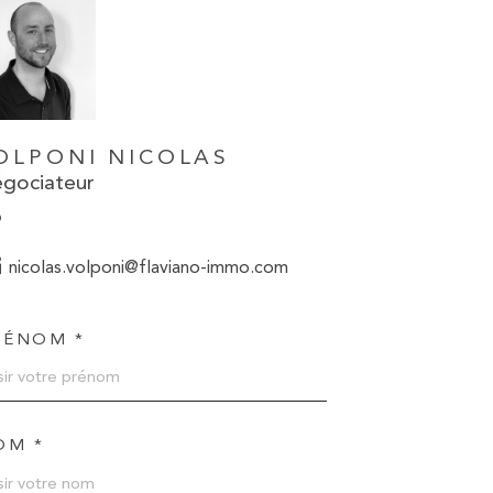
OLPONI NICOLAS
gociateur
nicolas.volponi@flaviano-immo.com
RÉNOM *
OM *