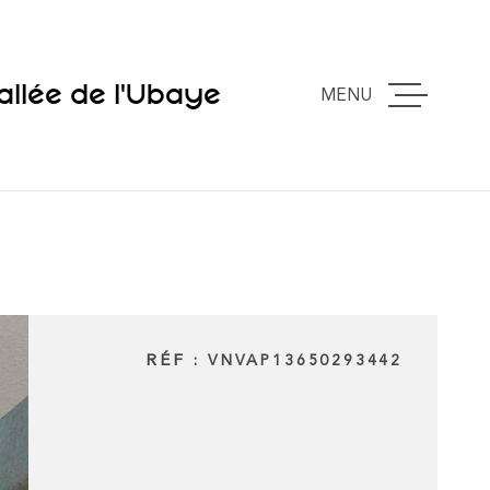
allée de l'Ubaye
MENU
ACCUEIL
VENTES
ESTIMATION
RÉF :
EXPERTISE
VNVAP13650293442
VOUS VENDE