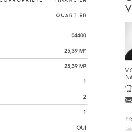
COPROPRIÉTÉ
FINANCIER
V
QUARTIER
04400
25,39 M²
25,39 M²
V
Né
1
2
1
P
OUI