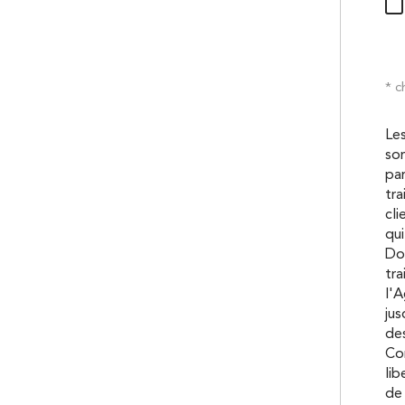
* c
Les
son
pa
tra
cli
qui
Don
tra
l'A
ju
des
Con
lib
de 