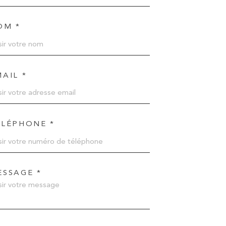
OM *
AIL *
ÉLÉPHONE *
ESSAGE *