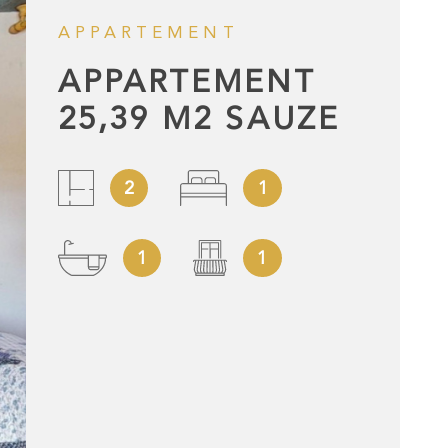
ALERTE E-M
APPARTEMENT
APPARTEMENT
NOTRE AGE
25,39 M2 SAUZE
BLOG
2
1
CONTACT
1
1
ESPACE PRO