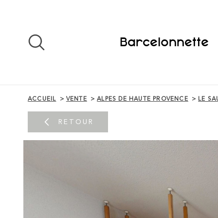
Aller
Aller
Aller
Aller
à
à
au
au
:
la
menu
contenu
recherche
principal
Barcelonnette
ACCUEIL
VENTE
ALPES DE HAUTE PROVENCE
LE SA
RETOUR