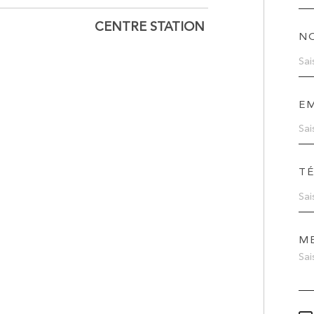
CENTRE STATION
N
EM
T
M