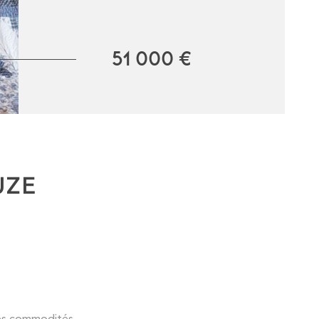
51 000 €
UZE
ses commodités.