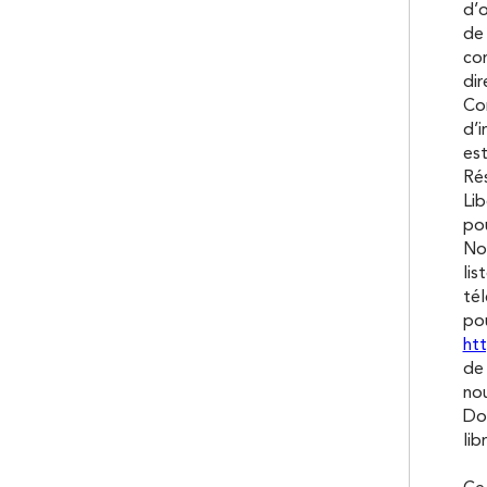
d’o
de 
co
dir
Con
d’i
est
Rés
Lib
pou
Nou
lis
tél
pou
htt
de 
nou
Don
lib